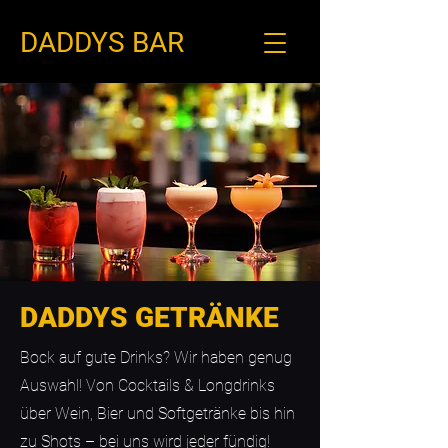
DADDYS BAR
DADDYS GETRÄNKE
Bock auf gute Drinks? Wir haben genug
Auswahl! Von Cocktails & Longdrinks
über Wein, Bier und Softgetränke bis hin
zu Shots – bei uns wird jeder fündig!