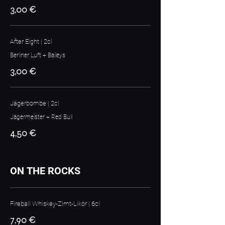
3,00 €
After Eight | 2cl
Berliner Luft + Baileys
3,00 €
Jägerbombe | 2cl
Jägermeister + Red Bull
4,50 €
ON THE ROCKS
Fireball Whiskey-Zimt-Likör | 6cl
7,90 €