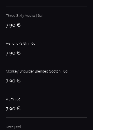
Three Sixty Vodka | 6cl
7,90 €
Hendrick's Gin | 6cl
7,90 €
Monkey Shoulder Blended Scotch | 6cl
7,90 €
Rum | 6cl
7,90 €
Korn | 6cl