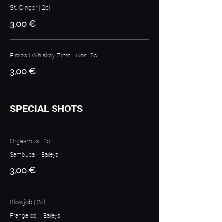
St. Ginger | 2cl
3,00 €
Fireball Whiskey-Zimt-Likör | 2cl
3,00 €
SPECIAL SHOTS
Orgasmus | 2cl
Sambuca + Baileys
3,00 €
Blowjob | 2cl
Frangelico + Baileys