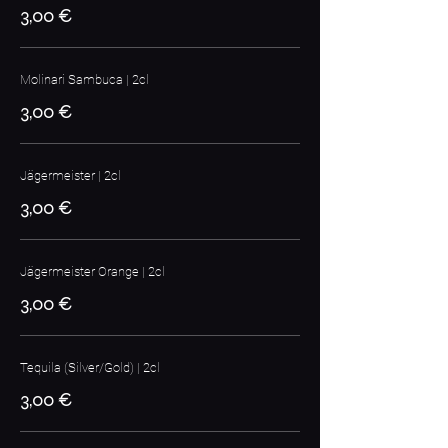
3,00 €
Molinari Sambuca | 2cl
3,00 €
Jägermeister | 2cl
3,00 €
Jägermeister Orange | 2cl
3,00 €
Tequila (Silver/Gold) | 2cl
3,00 €