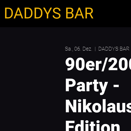
DADDYS BAR
Sa., 06. Dez.
  |  
DADDYS BAR
90er/20
Party -
Nikolau
Edition