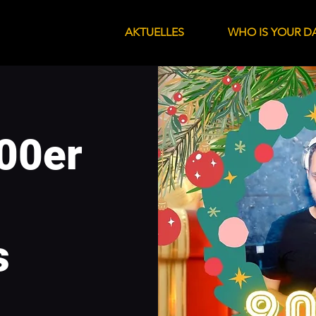
AKTUELLES
WHO IS YOUR D
00er
s